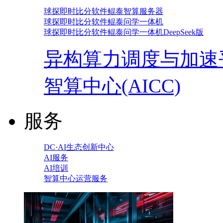
球探即时比分软件鲲泰智算服务器
球探即时比分软件鲲泰问学一体机
球探即时比分软件鲲泰问学一体机DeepSeek版
异构算力调度与加速
智算中心(AICC)
服务
DC·AI生态创新中心
AI服务
AI培训
智算中心运营服务