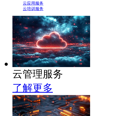
云应用服务
云培训服务
云管理服务
了解更多