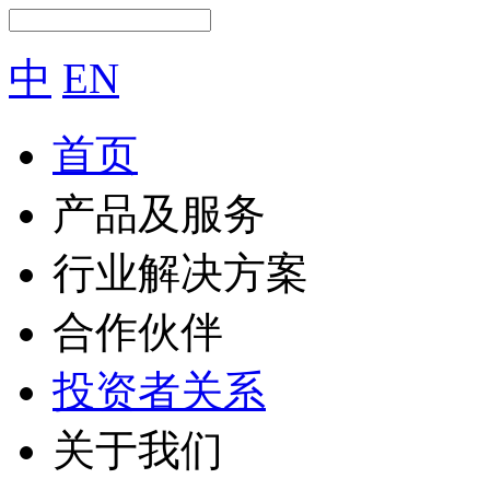
中
EN
首页
产品及服务
行业解决方案
合作伙伴
投资者关系
关于我们