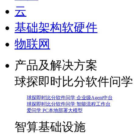
云
基础架构软硬件
物联网
产品及解决方案
球探即时比分软件问学
球探即时比分软件问学 企业级Agent中台
球探即时比分软件问学 智能流程工作台
爱问学 PC本地部署大模型
智算基础设施