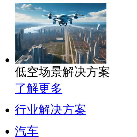
低空场景解决方案
了解更多
行业解决方案
汽车