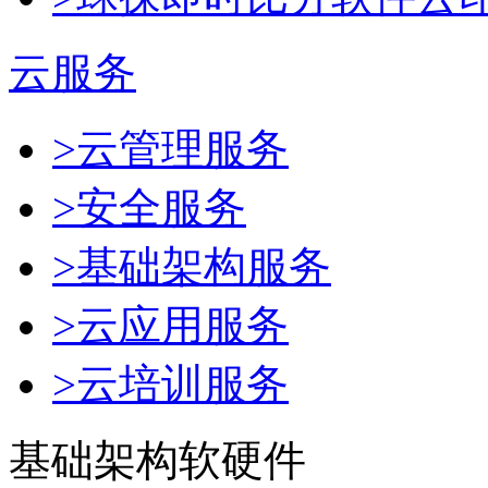
云服务
>云管理服务
>安全服务
>基础架构服务
>云应用服务
>云培训服务
基础架构软硬件