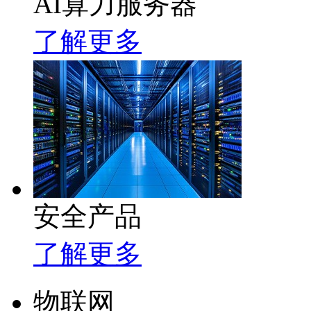
AI算力服务器
了解更多
安全产品
了解更多
物联网