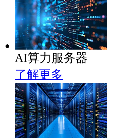
AI算力服务器
了解更多