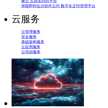
磐云 云原生PaaS平台
球探即时比分软件云印 数字化文印管理平台
云服务
云管理服务
安全服务
基础架构服务
云应用服务
云培训服务