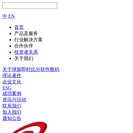
中
EN
首页
产品及服务
行业解决方案
合作伙伴
投资者关系
关于我们
关于球探即时比分软件数码
理论著作
企业文化
ESG
成功案例
资讯与活动
联系我们
加入我们
通知公告