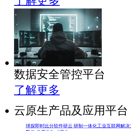
了解更多
数据安全管控平台
了解更多
云原生产品及应用平台
球探即时比分软件研云 研制一体化工业互联网解决